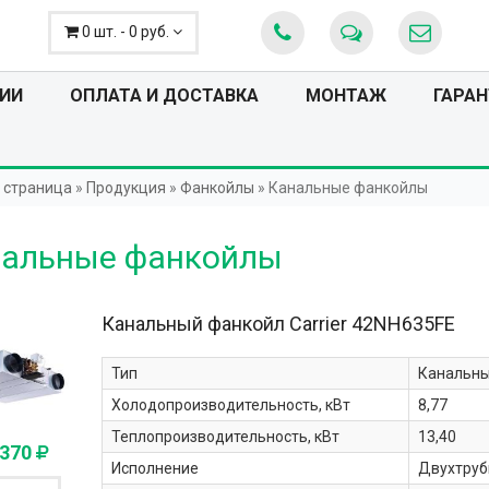
0 шт. - 0 руб.
ИИ
ОПЛАТА И ДОСТАВКА
МОНТАЖ
ГАРАН
 страница
»
Продукция
»
Фанкойлы
»
Канальные фанкойлы
альные фанкойлы
Канальный фанкойл Carrier
42NH635FE
Тип
Канальн
Холодопроизводительность, кВт
8,77
Теплопроизводительность, кВт
13,40
 370
Исполнение
Двухтруб