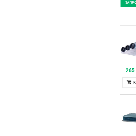
ЗАПР
265
К