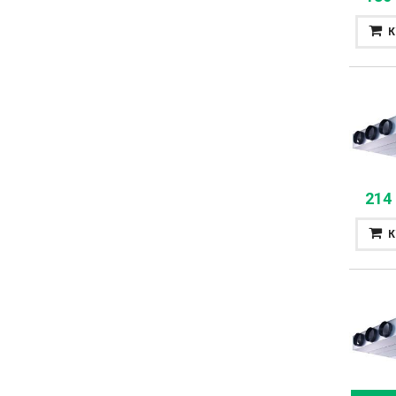
К
214
К