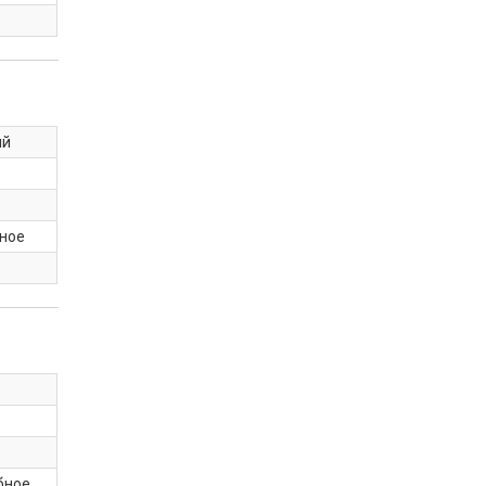
ый
ное
бное