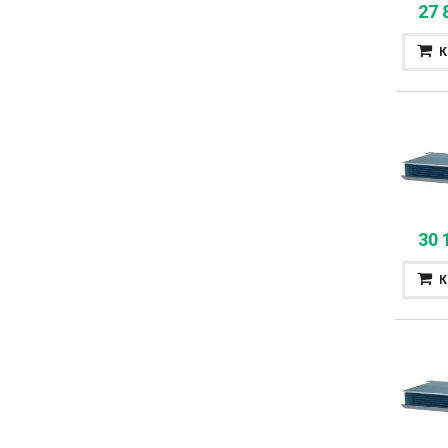
27 
К
30 
К