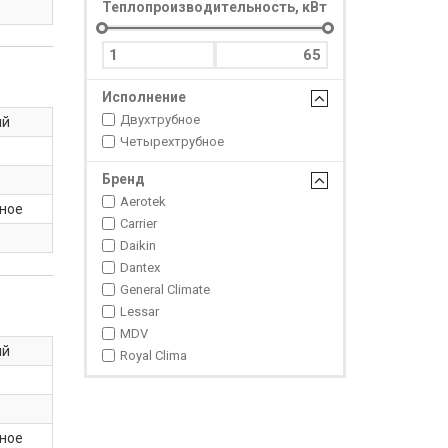
Теплопроизводительность, кВт
Исполнение
Двухтрубное
ый
Четырехтрубное
Бренд
Aerotek
ное
Carrier
Daikin
Dantex
General Climate
Lessar
MDV
ый
Royal Clima
ное