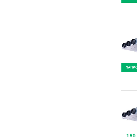
ЗАПР
180