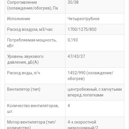
Сопротивление
35/38
(охлаждение/обогрев), Па
Исполнение
Четырехтрубное
Расход воздуха, м3/час
1700/1275/850
Потребляемая мощность,
0,193
кВт
Уровень звукового
47/43/37
давления, дБ(А)
Расход воды, л/ч
1452/990 (охлаждение/
обогрев)
Вентилятор (тип)
центробежный, с загнутыми
вперед лопатками
Количество вентиляторов,
4
шт.
Мотор вентилятора (тип/
4-х скоростной
количество)
низкошумный/2