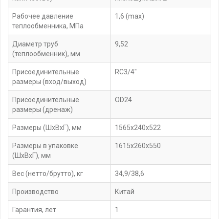
Рабочее давление
1,6 (max)
теплообменника, МПа
Диаметр труб
9,52
(теплообменник), мм
Присоединительные
RC3/4"
размеры (вход/выход)
Присоединительные
OD24
размеры (дренаж)
Размеры (ШxВxГ), мм
1565x240x522
Размеры в упаковке
1615x260x550
(ШxВxГ), мм
Вес (нетто/брутто), кг
34,9/38,6
Производство
Китай
Гарантия, лет
1